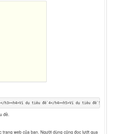
3</h3><h4>Ví dụ tiêu đề 4</h4><h5>Ví dụ tiêu đề 5</h5><h6>Ví dụ 
u đề.
ác trang web của bạn. Người dùng cũng đọc lướt qua