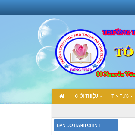
GIỚI THIỆU
TIN TỨC
CHÀO MỪNG CÁC BẠN ĐẾN 
BẢN ĐỒ HÀNH CHÍNH