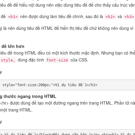
tiêu đề để hiểu nội dung nên việc dùng tiêu đề để cho thấy cấu trúc văn
u đề
nên được dùng làm tiêu đề chính, sau đó là
và
<h1>
<h2>
<h3>
ý là nên dùng tiêu đề HTML để hiển thị tiêu đề chứ không nên dùng v
 đề lớn hơn
tiêu đề trong HTML đều có một kích thước mặc định. Nhưng bạn có thể
dùng đặc tính
của CSS.
style,
font-size
ụ
1 style="font-size:200px;">Ví dụ tiêu đề 1</h1>
g thước ngang trong HTML
<hr> được dùng để tạo một đường ngang trên trang HTML. Phần tử này
 một trang HTML.
ụ
1> Ví dụ tiêu đề 1</h1><p>Nội dung văn bản 1</p> <hr><h1> Ví dụ 