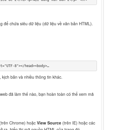
 để chứa siêu dữ liệu (dữ liệu về văn bản HTML).
et="UTF-8"></head><body>…
 kịch bản và nhiều thông tin khác.
ển web đã làm thế nào, bạn hoàn toàn có thể xem mã
(trên Chrome) hoặc
View Source
(trên IE) hoặc các
mở ra, hiển thị mã nguồn HTML của trang đó.