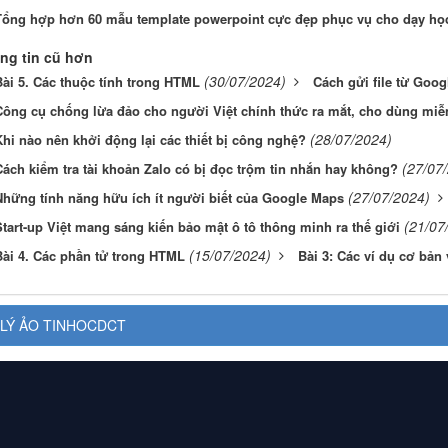
Tổng hợp hơn 60 mẫu template powerpoint cực đẹp phục vụ cho dạy họ
ng tin cũ hơn
(30/07/2024)
Bài 5. Các thuộc tính trong HTML
Cách gửi file từ Googl
Công cụ chống lừa đảo cho người Việt chính thức ra mắt, cho dùng miễ
(28/07/2024)
hi nào nên khởi động lại các thiết bị công nghệ?
(27/07
ách kiểm tra tài khoản Zalo có bị đọc trộm tin nhắn hay không?
(27/07/2024)
Những tính năng hữu ích ít người biết của Google Maps
(21/07
tart-up Việt mang sáng kiến bảo mật ô tô thông minh ra thế giới
(15/07/2024)
Bài 4. Các phần tử trong HTML
Bài 3: Các ví dụ cơ bản
LÝ ẢO TINHOCDCT