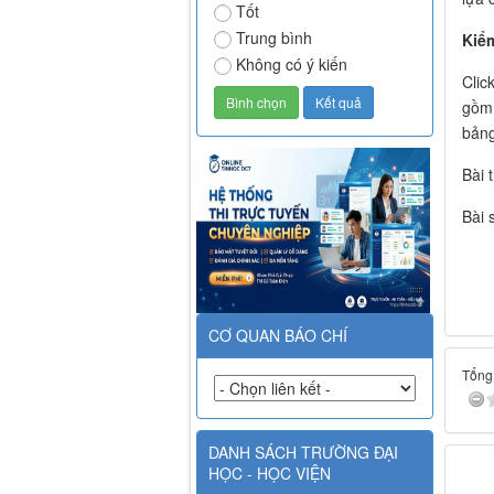
Tốt
Trung bình
Kiểm
Không có ý kiến
Clic
gồm 
bản
Bài 
Bài 
CƠ QUAN BÁO CHÍ
Tổng 
DANH SÁCH TRƯỜNG ĐẠI
HỌC - HỌC VIỆN