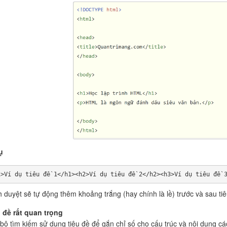
ụ
1>Ví dụ tiêu đề 1</h1><h2>Ví dụ tiêu đề 2</h2><h3>Ví dụ tiêu đề 
h duyệt sẽ tự động thêm khoảng trắng (hay chính là lề) trước và sau tiê
 đề rất quan trọng
bộ tìm kiếm sử dụng tiêu đề để gắn chỉ số cho cấu trúc và nội dung c