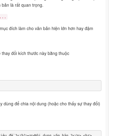
 bản là rất quan trọng.
...
ì mục đích làm cho văn bản hiện lớn hơn hay đậm
 thay đổi kích thước này bằng thuộc
 dùng để chia nội dung (hoặc cho thấy sự thay đổi)
tiêu đề 2</h1><p>Nội dung văn bản 2</p> <hr>