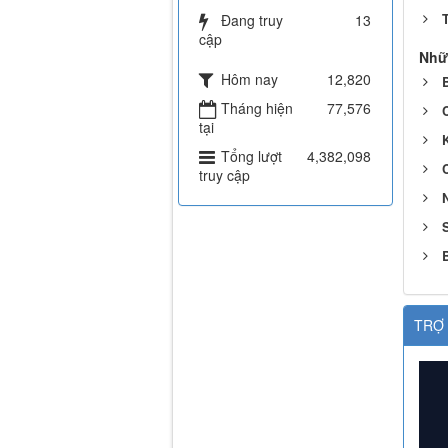
Đang truy
13
cập
Nhữ
Hôm nay
12,820
Tháng hiện
77,576
tại
K
Tổng lượt
4,382,098
C
truy cập
S
TRỢ 