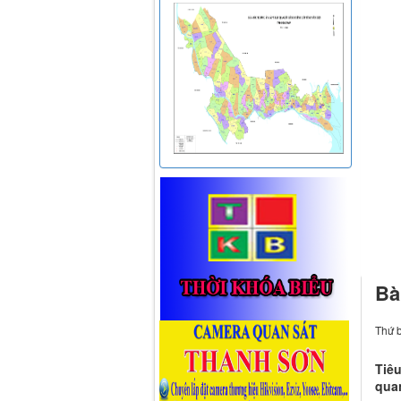
Bà
Thứ b
Tiêu
quan