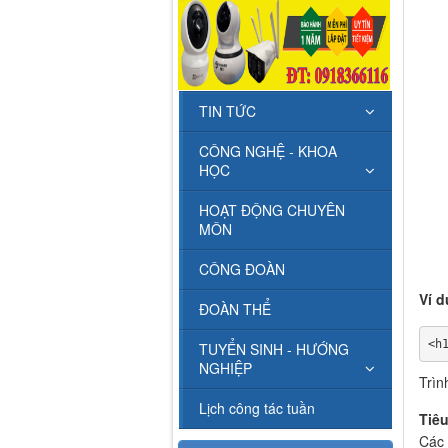
TIN TỨC
CÔNG NGHỆ - KHOA
HỌC
HOẠT ĐỘNG CHUYÊN
MÔN
CÔNG ĐOÀN
Ví d
ĐOÀN THỂ
<h
TUYỂN SINH - HƯỚNG
NGHIỆP
Trìn
Lịch công tác tuần
Tiêu
Các 