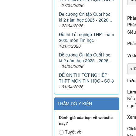
-
27/04/2026
Đề cương Ôn tập Cuối học
Phầ
kì 2 năm học 2025 - 2026...
Phầ
-
22/04/2026
SIêu
Đề thi Tốt nghiệp THPT năm
2025 môn Tin học
-
Phầ
18/04/2026
Đề cương Ôn tập Cuối học
Ví d
kì 2 năm học 2025 - 2026...
-
04/04/2026
<!
ĐỀ ÔN THI TỐT NGHIỆP
Lưu
THPT MÔN TIN HỌC - SỐ 8
-
01/04/2026
Làm
Nếu 
THĂM DÒ Ý KIẾN
nguồ
Xem
Đánh giá của bạn về website
này?
Clic
Tuyệt vời
lựa 