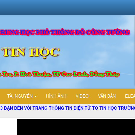
TÀI NGUYÊN
HÌNH ẢNH
VIDEO
VĂN BẢN
ELE
VỚI TRANG THÔNG TIN ĐIỆN TỬ TỔ TIN HỌC TRƯỜNG THPT Đ