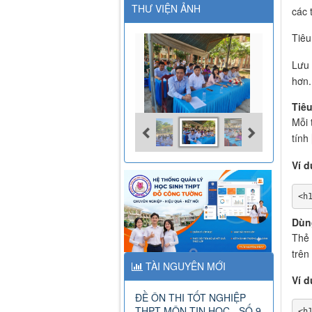
THƯ VIỆN ẢNH
các 
Tiê
Lưu 
hơn.
Tiêu
Mỗi 
tính
Ví d
<h
Dùn
Thẻ 
trên
TÀI NGUYÊN MỚI
Ví d
ĐỀ ÔN THI TỐT NGHIỆP
THPT MÔN TIN HỌC - SỐ 9
<h