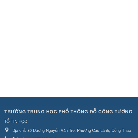
TRƯỜNG TRUNG HỌC PHỔ THÔNG ĐỖ CÔNG TƯỜNG
TỔ TIN HỌC
Địa chỉ:
80 Đường Nguyễn Văn Tre, Phường Cao Lãnh, Đồng Tháp