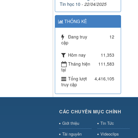
Tin học 10
-
22/04/2025
THỐNG KÊ
Đang truy
12
cập
Hôm nay
11,353
Tháng hiện
111,583
tại
Tổng lượt
4,416,105
truy cập
CÁC CHUYÊN MỤC CHÍNH
Giới thiệu
Tin Tức
Tài nguyên
Videoclips