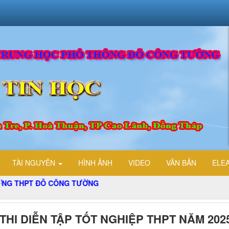
TÀI NGUYÊN
HÌNH ẢNH
VIDEO
VĂN BẢN
ELE
PT ĐỖ CÔNG TƯỜNG
 THI DIỄN TẬP TỐT NGHIỆP THPT NĂM 202