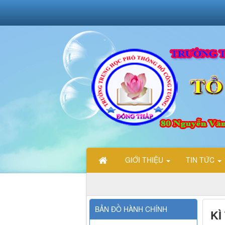
GIỚI THIỆU
TIN TỨC
ĐẾN VỚI TRANG THÔNG TIN ĐIỆN TỬ TỔ TIN HỌC TRƯỜNG TH
BẢN ĐỒ HÀNH CHÍNH
KÌ