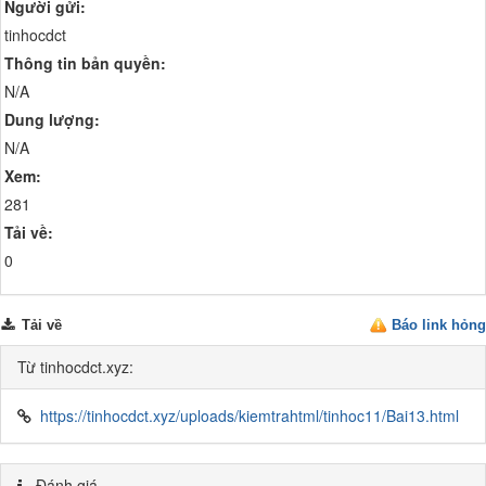
Người gửi:
tinhocdct
Thông tin bản quyền:
N/A
Dung lượng:
N/A
Xem:
281
Tải về:
0
Tải về
Báo link hỏng
Từ tinhocdct.xyz:
https://tinhocdct.xyz/uploads/kiemtrahtml/tinhoc11/Bai13.html
Đánh giá