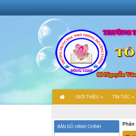
GIỚI THIỆU
TIN TỨC
Phần 
BẢN ĐỒ HÀNH CHÍNH