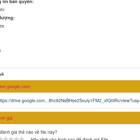
 tin bản quyền:
hí
lượng:
es
:
về
ive.google.com:
ttps://drive.google.com...8hc92NsBHse2Svuiy1FM2_xfQ0iRc/view?usp
h giá
đánh giá thế nào về file này?
Hãy click vào hình sao để đánh giá File