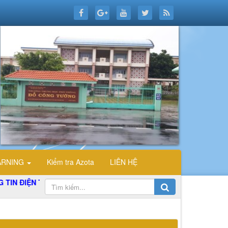
ARNING
Kiểm tra Azota
LIÊN HỆ
ỆN TỬ TỔ TIN HỌC TRƯỜNG THPT ĐỖ CÔNG TƯỜNG