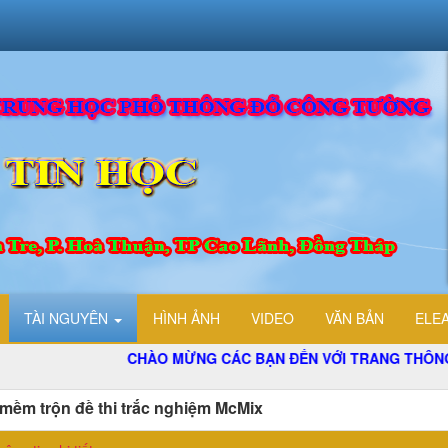
TÀI NGUYÊN
HÌNH ẢNH
VIDEO
VĂN BẢN
ELE
CHÀO MỪNG CÁC BẠN ĐẾN VỚI TRANG THÔNG TIN ĐI
mềm trộn đề thi trắc nghiệm McMix