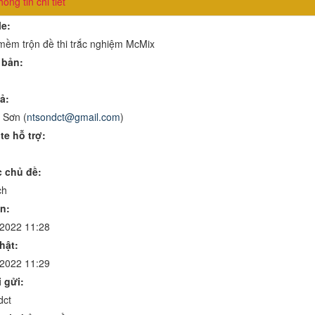
ông tin chi tiết
le:
ềm trộn đề thi trắc nghiệm McMix
 bản:
ả:
 Sơn (
ntsondct@gmail.com
)
te hỗ trợ:
 chủ đề:
ch
n:
/2022 11:28
hật:
/2022 11:29
 gửi:
dct