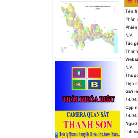
Th
Tên fi
Phần m
Phiên
N/A
Tác gi
Thanh
Websi
N/A
Thuộc
Tiện í
Gửi lê
14/04
Cập n
14/04
Người
tinhoc