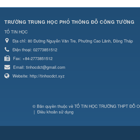
TRƯỜNG TRUNG HỌC PHỔ THÔNG ĐỖ CÔNG TƯỜNG
TỔ TIN HỌC
Địa chỉ:
80 Đường Nguyễn Văn Tre, Phường Cao Lãnh, Đồng Tháp
Điện thoại:
02773851512
Fax:
+84-2773851512
Email:
tinhocdct@gmail.com
Website:
http://tinhocdct.xyz
© Bản quyền thuộc về
TỔ TIN HỌC TRƯỜNG THPT ĐỖ 
|
Điều khoản sử dụng