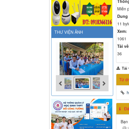
Thông
Miễn p
Dung 
11 byt
Xem:
THƯ VIỆN ẢNH
1061
Tải về
36
Tải 
Từ dr
h
Đán
Bạn 