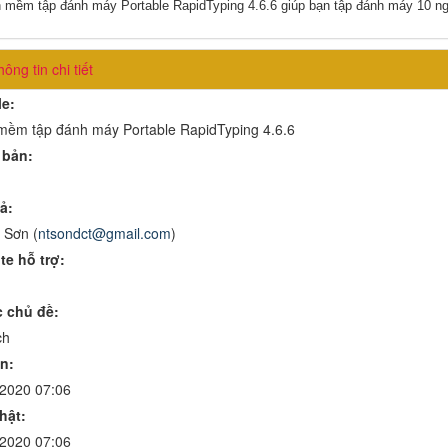
 mềm tập đánh máy Portable RapidTyping 4.6.6 giúp bạn tập đánh máy 10 n
ông tin chi tiết
le:
mềm tập đánh máy Portable RapidTyping 4.6.6
 bản:
ả:
 Sơn (
ntsondct@gmail.com
)
te hỗ trợ:
 chủ đề:
ch
n:
/2020 07:06
hật:
/2020 07:06