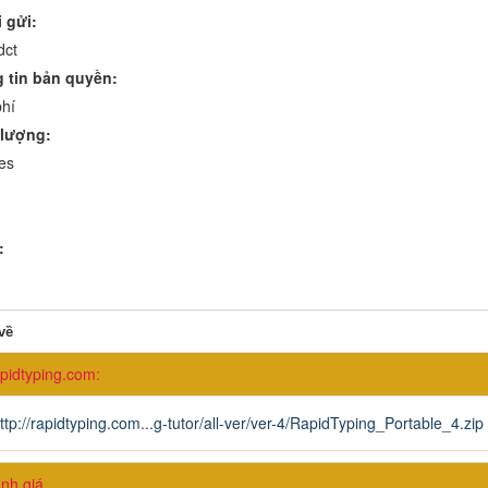
 gửi:
dct
 tin bản quyền:
hí
lượng:
es
:
về
pidtyping.com:
ttp://rapidtyping.com...g-tutor/all-ver/ver-4/RapidTyping_Portable_4.zip
h giá