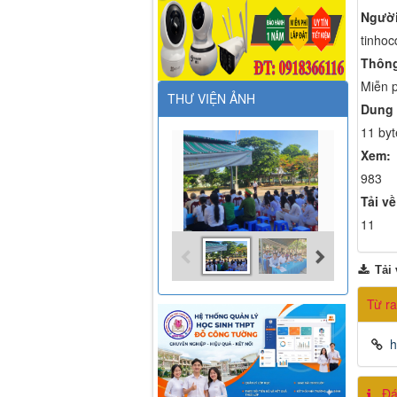
Người
tinhoc
Thông
Miễn p
THƯ VIỆN ẢNH
Dung 
11 byt
Xem:
983
Tải về
11
Tải 
Từ ra
h
Đán