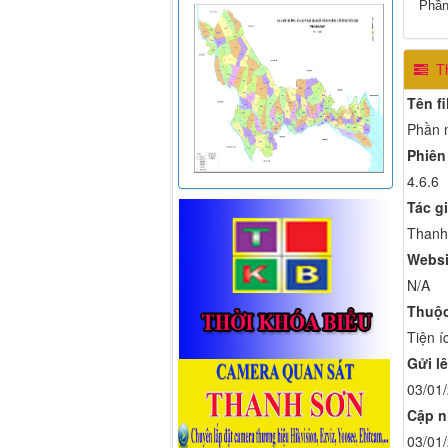
Phần
Th
Tên fi
Phần 
Phiên
4.6.6
Tác gi
Thanh
Websi
N/A
Thuộc
Tiện í
Gửi lê
03/01
Cập n
03/01