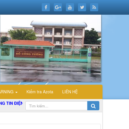
ARNING
Kiểm tra Azota
LIÊN HỆ
ĐIỆN TỬ TỔ TIN HỌC TRƯỜNG THPT ĐỖ CÔNG TƯỜNG