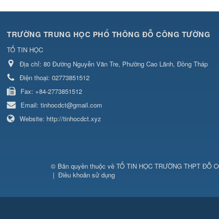
TRƯỜNG TRUNG HỌC PHỔ THÔNG ĐỖ CÔNG TƯỜNG
TỔ TIN HỌC
Địa chỉ:
80 Đường Nguyễn Văn Tre, Phường Cao Lãnh, Đồng Tháp
Điện thoại:
02773851512
Fax:
+84-2773851512
Email:
tinhocdct@gmail.com
Website:
http://tinhocdct.xyz
© Bản quyền thuộc về
TỔ TIN HỌC TRƯỜNG THPT ĐỖ 
|
Điều khoản sử dụng