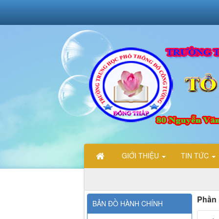
GIỚI THIỆU
TIN TỨC
Phần 
BẢN ĐỒ HÀNH CHÍNH