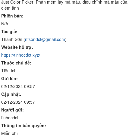
Just Color Picker: Phần mềm lấy mã màu, điều chỉnh mà màu của
điểm ảnh
Phiên bản:
N/A
Tác giả:
Thanh Sơn (
ntsondct@gmail.com
)
Website hỗ trợ:
https://tinhocdct.xyz/
Thuộc chủ đề:
Tiện ích
Gửi lên:
02/12/2024 09:57
Cập nhật:
02/12/2024 09:57
Người gửi:
tinhocdct
Thông tin bản quyền:
Miễn phí