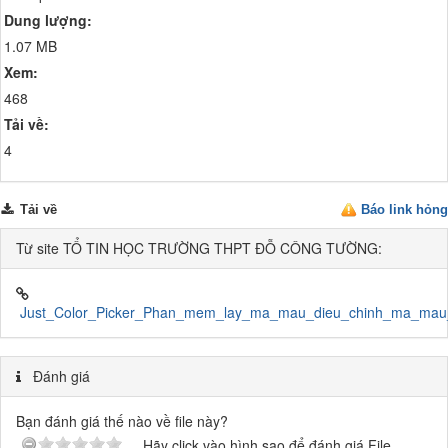
Dung lượng:
1.07 MB
Xem:
468
Tải về:
4
Tải về
Báo link hỏng
Từ site TỔ TIN HỌC TRƯỜNG THPT ĐỖ CÔNG TƯỜNG:
Just_Color_Picker_Phan_mem_lay_ma_mau_dieu_chinh_ma_mau
Đánh giá
Bạn đánh giá thế nào về file này?
Hãy click vào hình sao để đánh giá File