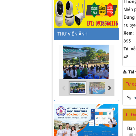
Thông
Miễn p
Dung 
10 byt
Xem:
THƯ VIỆN ẢNH
895
Tải về
48
Tải 
Từ d
h
Đán
Bạn 