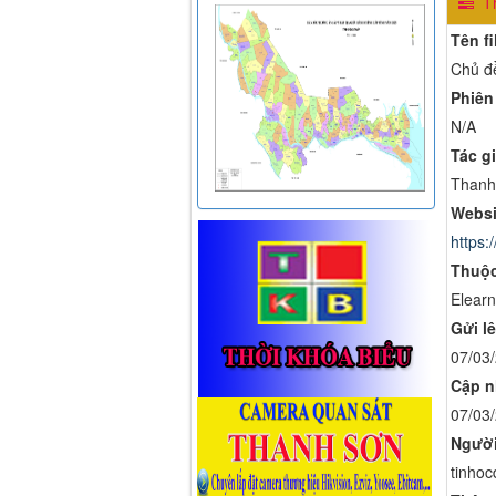
Th
Tên fi
Chủ đề
Phiên
N/A
Tác gi
Thanh
Websi
https:/
Thuộc
Elearn
Gửi lê
07/03
Cập n
07/03
Người
tinhoc