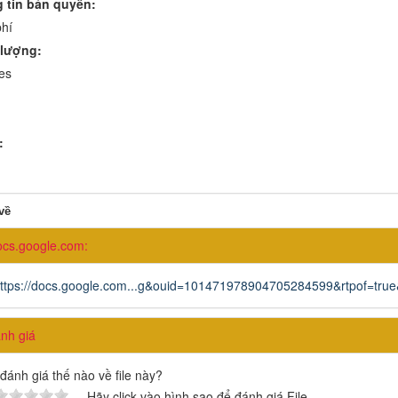
 tin bản quyền:
hí
lượng:
es
:
về
ocs.google.com:
ttps://docs.google.com...g&ouid=101471978904705284599&rtpof=true
h giá
đánh giá thế nào về file này?
Hãy click vào hình sao để đánh giá File