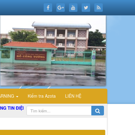
ARNING
Kiểm tra Azota
LIÊN HỆ
ĐIỆN TỬ TỔ TIN HỌC TRƯỜNG THPT ĐỖ CÔNG TƯỜNG