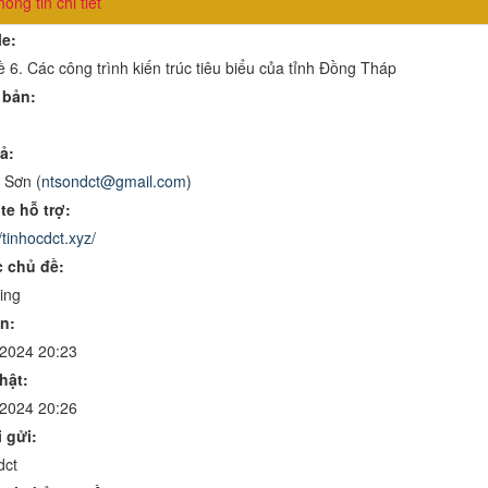
ông tin chi tiết
le:
 6. Các công trình kiến trúc tiêu biểu của tỉnh Đồng Tháp
 bản:
ả:
 Sơn (
ntsondct@gmail.com
)
te hỗ trợ:
/tinhocdct.xyz/
 chủ đề:
ing
n:
/2024 20:23
hật:
/2024 20:26
 gửi:
dct