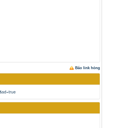
Báo link hỏng
&sd=true