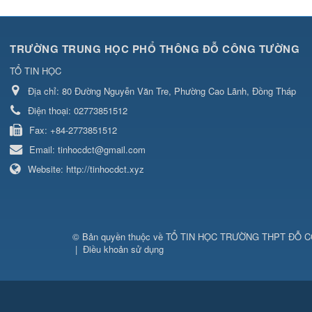
TRƯỜNG TRUNG HỌC PHỔ THÔNG ĐỖ CÔNG TƯỜNG
TỔ TIN HỌC
Địa chỉ:
80 Đường Nguyễn Văn Tre, Phường Cao Lãnh, Đồng Tháp
Điện thoại:
02773851512
Fax:
+84-2773851512
Email:
tinhocdct@gmail.com
Website:
http://tinhocdct.xyz
© Bản quyền thuộc về
TỔ TIN HỌC TRƯỜNG THPT ĐỖ 
|
Điều khoản sử dụng