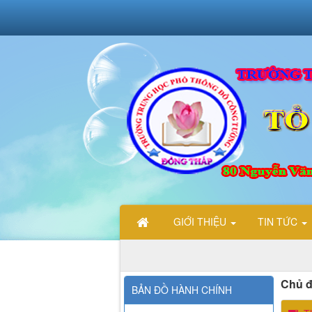
GIỚI THIỆU
TIN TỨC
Chủ đ
BẢN ĐỒ HÀNH CHÍNH