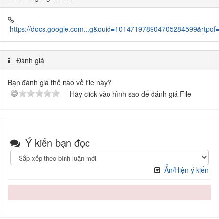
https://docs.google.com...g&ouid=101471978904705284599&rtpof=
Đánh giá
Bạn đánh giá thế nào về file này?
Hãy click vào hình sao để đánh giá File
Ý kiến bạn đọc
Ẩn/Hiện ý kiến