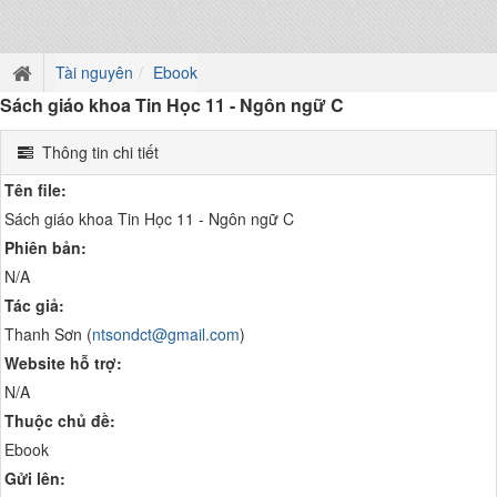
Tài nguyên
Ebook
Sách giáo khoa Tin Học 11 - Ngôn ngữ C
Thông tin chi tiết
Tên file:
Sách giáo khoa Tin Học 11 - Ngôn ngữ C
Phiên bản:
N/A
Tác giả:
Thanh Sơn (
ntsondct@gmail.com
)
Website hỗ trợ:
N/A
Thuộc chủ đề:
Ebook
Gửi lên: