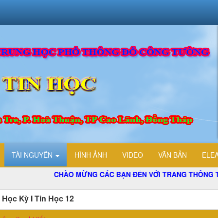
TÀI NGUYÊN
HÌNH ẢNH
VIDEO
VĂN BẢN
ELE
CHÀO MỪNG CÁC BẠN ĐẾN VỚI TRANG THÔNG TIN ĐIỆ
i Học Kỳ I Tin Học 12