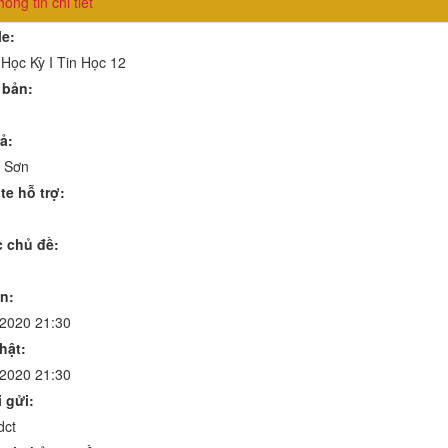
ông tin chi tiết
le:
 Học Kỳ I Tin Học 12
 bản:
ả:
 Sơn
te hỗ trợ:
 chủ đề:
n:
/2020 21:30
hật:
/2020 21:30
 gửi:
dct