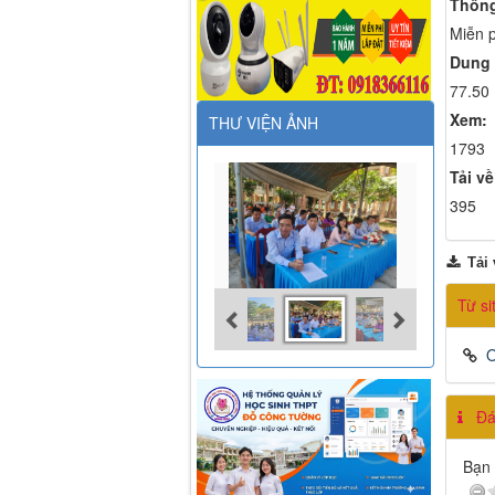
Thông
Miễn p
Dung 
77.50
Xem:
THƯ VIỆN ẢNH
1793
Tải về
395
Tải 
Từ s
O
Đán
Bạn 