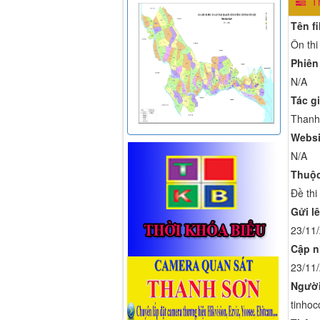
Th
Tên fi
Ôn thi
Phiên
N/A
Tác gi
Thanh
Websi
N/A
Thuộc
Đề thi
Gửi lê
23/11
Cập n
23/11
Người
tinhoc