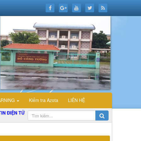
ARNING
Kiểm tra Azota
LIÊN HỆ
N TỬ TỔ TIN HỌC TRƯỜNG THPT ĐỖ CÔNG TƯỜNG