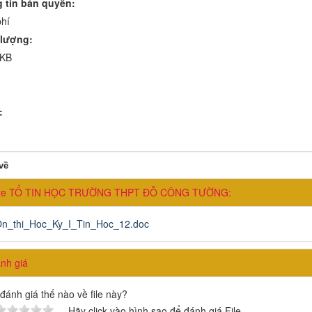
 tin bản quyền:
hí
lượng:
 KB
:
về
ite TỔ TIN HỌC TRƯỜNG THPT ĐỖ CÔNG TƯỜNG:
n_thi_Hoc_Ky_I_Tin_Hoc_12.doc
h giá
đánh giá thế nào về file này?
Hãy click vào hình sao để đánh giá File