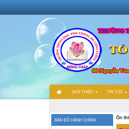
GIỚI THIỆU
TIN TỨC
Ôn th
BẢN ĐỒ HÀNH CHÍNH