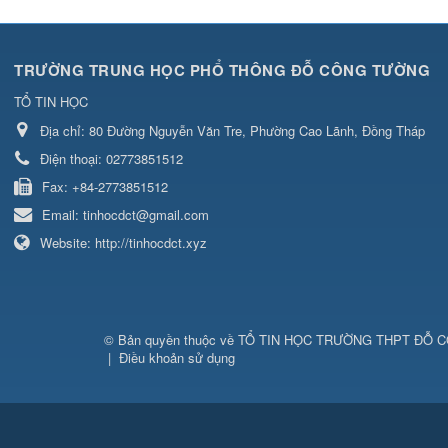
TRƯỜNG TRUNG HỌC PHỔ THÔNG ĐỖ CÔNG TƯỜNG
TỔ TIN HỌC
Địa chỉ:
80 Đường Nguyễn Văn Tre, Phường Cao Lãnh, Đồng Tháp
Điện thoại:
02773851512
Fax:
+84-2773851512
Email:
tinhocdct@gmail.com
Website:
http://tinhocdct.xyz
© Bản quyền thuộc về
TỔ TIN HỌC TRƯỜNG THPT ĐỖ 
|
Điều khoản sử dụng