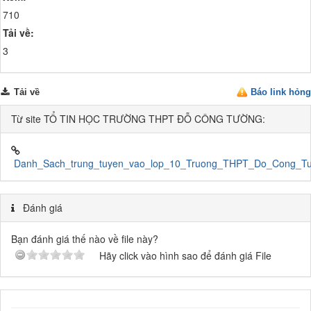
710
Tải về:
3
Tải về
Báo link hỏng
Từ site TỔ TIN HỌC TRƯỜNG THPT ĐỖ CÔNG TƯỜNG:
Danh_Sach_trung_tuyen_vao_lop_10_Truong_THPT_Do_Cong_T
Đánh giá
Bạn đánh giá thế nào về file này?
Hãy click vào hình sao để đánh giá File