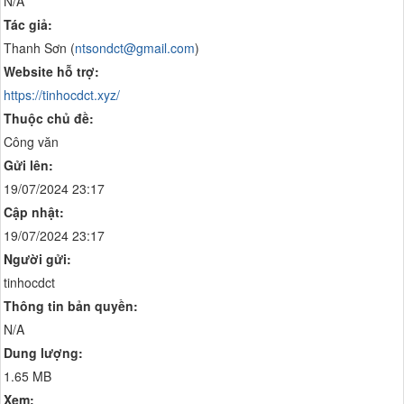
N/A
Tác giả:
Thanh Sơn (
ntsondct@gmail.com
)
Website hỗ trợ:
https://tinhocdct.xyz/
Thuộc chủ đề:
Công văn
Gửi lên:
19/07/2024 23:17
Cập nhật:
19/07/2024 23:17
Người gửi:
tinhocdct
Thông tin bản quyền:
N/A
Dung lượng:
1.65 MB
Xem: