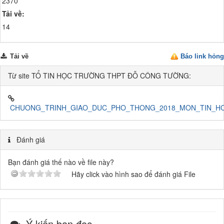
2370
Tải về:
14
Tải về
Báo link hỏng
Từ site TỔ TIN HỌC TRƯỜNG THPT ĐỖ CÔNG TƯỜNG:
CHUONG_TRINH_GIAO_DUC_PHO_THONG_2018_MON_TIN_HO
Đánh giá
Bạn đánh giá thế nào về file này?
Hãy click vào hình sao để đánh giá File
Ý kiến bạn đọc