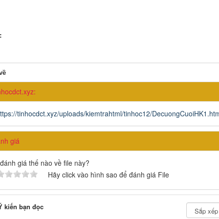
:
về
nhocdct.xyz:
ttps://tinhocdct.xyz/uploads/kiemtrahtml/tinhoc12/DecuongCuoiHK1.htm
h giá
đánh giá thế nào về file này?
Hãy click vào hình sao để đánh giá File
 kiến bạn đọc