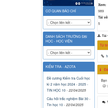
Xem:
989
CƠ QUAN BÁO CHÍ
Tải về
5
Tải 
DANH SÁCH TRƯỜNG ĐẠI
HỌC - HỌC VIỆN
Từ ti
h
KIỂM TRA - AZOTA
Đán
Đề cương Kiểm tra Cuối học
Bạn 
kì 2 năm học 2024 - 2025 -
TIN HỌC 10
-
22/04/2025
Câu hỏi trắc nghiệm Bài 30 -
Ý
Tin học 10
-
22/04/2025