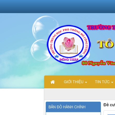
GIỚI THIỆU
TIN TỨC
Đề cư
BẢN ĐỒ HÀNH CHÍNH