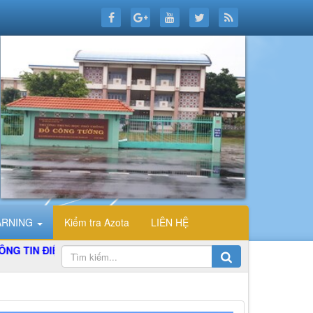
ARNING
Kiểm tra Azota
LIÊN HỆ
IỆN TỬ TỔ TIN HỌC TRƯỜNG THPT ĐỖ CÔNG TƯỜNG