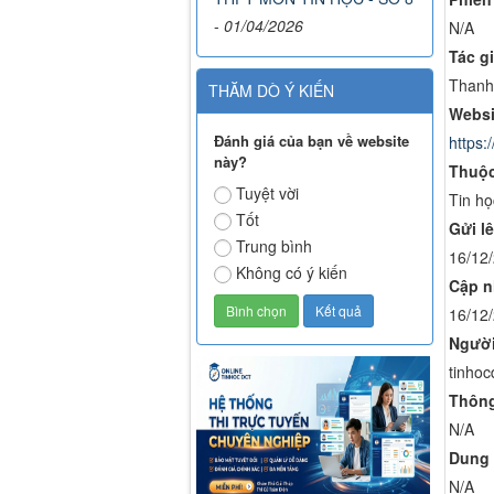
-
01/04/2026
N/A
Tác gi
Thanh
THĂM DÒ Ý KIẾN
Websi
Đánh giá của bạn về website
https:/
này?
Thuộc
Tuyệt vời
Tin họ
Tốt
Gửi lê
Trung bình
16/12
Không có ý kiến
Cập n
16/12
Người
tinhoc
Thông
N/A
Dung 
N/A