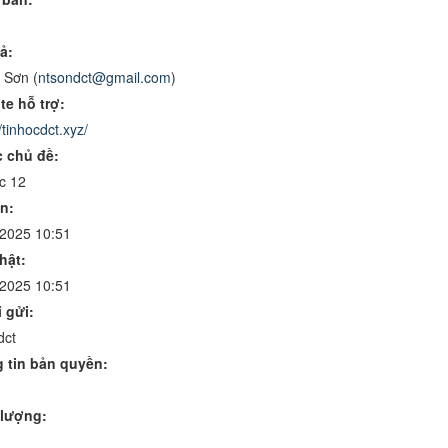
ả:
 Sơn (
ntsondct@gmail.com
)
te hỗ trợ:
/tinhocdct.xyz/
 chủ đề:
c 12
n:
/2025 10:51
hật:
/2025 10:51
 gửi:
dct
 tin bản quyền:
lượng: