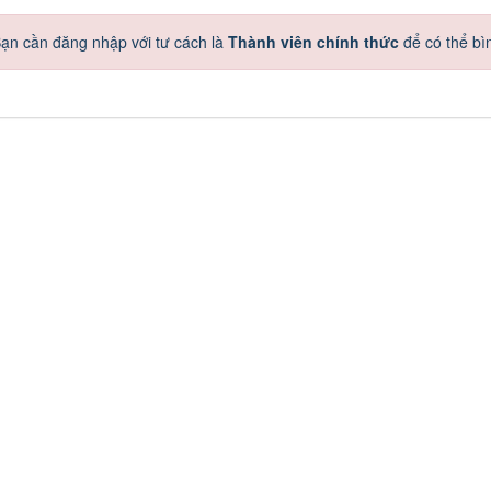
ạn cần đăng nhập với tư cách là
Thành viên chính thức
để có thể bì