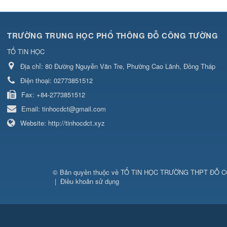
TRƯỜNG TRUNG HỌC PHỔ THÔNG ĐỖ CÔNG TƯỜNG
TỔ TIN HỌC
Địa chỉ:
80 Đường Nguyễn Văn Tre, Phường Cao Lãnh, Đồng Tháp
Điện thoại:
02773851512
Fax:
+84-2773851512
Email:
tinhocdct@gmail.com
Website:
http://tinhocdct.xyz
© Bản quyền thuộc về
TỔ TIN HỌC TRƯỜNG THPT ĐỖ 
|
Điều khoản sử dụng