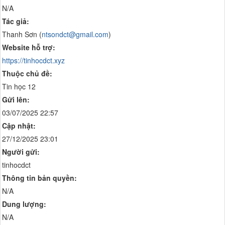
N/A
Tác giả:
Thanh Sơn (
ntsondct@gmail.com
)
Website hỗ trợ:
https://tinhocdct.xyz
Thuộc chủ đề:
Tin học 12
Gửi lên:
03/07/2025 22:57
Cập nhật:
27/12/2025 23:01
Người gửi:
tinhocdct
Thông tin bản quyền:
N/A
Dung lượng:
N/A