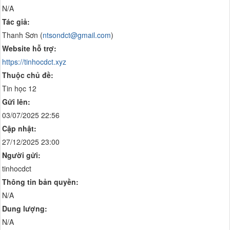
N/A
Tác giả:
Thanh Sơn (
ntsondct@gmail.com
)
Website hỗ trợ:
https://tinhocdct.xyz
Thuộc chủ đề:
Tin học 12
Gửi lên:
03/07/2025 22:56
Cập nhật:
27/12/2025 23:00
Người gửi:
tinhocdct
Thông tin bản quyền:
N/A
Dung lượng:
N/A