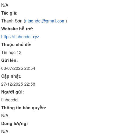
N/A
Tác giả:
Thanh Sơn (
ntsondct@gmail.com
)
Website hỗ trợ:
https://tinhocdct.xyz
Thuộc chủ đề:
Tin học 12
Gửi lên:
03/07/2025 22:54
Cập nhật:
27/12/2025 22:58
Người gửi:
tinhocdct
Thông tin bản quyền:
N/A
Dung lượng:
N/A