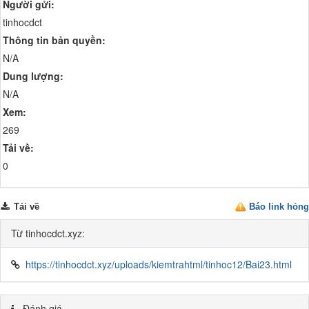
Người gửi:
tinhocdct
Thông tin bản quyền:
N/A
Dung lượng:
N/A
Xem:
269
Tải về:
0
Tải về
Báo link hỏng
Từ tinhocdct.xyz:
https://tinhocdct.xyz/uploads/kiemtrahtml/tinhoc12/Bai23.html
Đánh giá