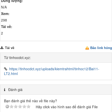
Dung lượng:
N/A
Xem:
298
Tải về:
2
Tải về
Báo link hỏng
Từ tinhocdct.xyz:
https://tinhocdct.xyz/uploads/kiemtrahtml/tinhoc12/Bai11-
LT2.html
Đánh giá
Bạn đánh giá thế nào về file này?
Hãy click vào hình sao để đánh giá File