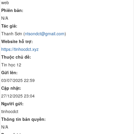
web
Phiên bản:
N/A
Tác giả:
Thanh Sơn (
ntsondct@gmail.com
)
Website hỗ trợ:
https://tinhocdct.xyz
Thuộc chủ đề:
Tin học 12
Gửi lên:
03/07/2025 22:59
Cập nhật:
27/12/2025 23:04
Người gửi:
tinhocdct
Thông tin bản quyền:
N/A