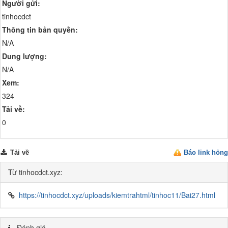
Người gửi:
tinhocdct
Thông tin bản quyền:
N/A
Dung lượng:
N/A
Xem:
324
Tải về:
0
Tải về
Báo link hỏng
Từ tinhocdct.xyz:
https://tinhocdct.xyz/uploads/kiemtrahtml/tinhoc11/Bai27.html
Đánh giá