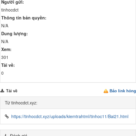
Người gửi:
tinhocdct
Thông tin bản quyền:
N/A
Dung lượng:
N/A
Xem:
301
Tải về:
0
Tải về
Báo link hỏng
Từ tinhocdct.xyz:
https://tinhocdct.xyz/uploads/kiemtrahtml/tinhoc11/Bai21.html
Đánh giá