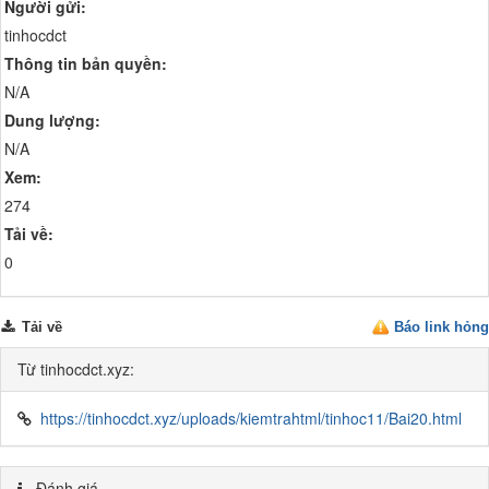
Người gửi:
tinhocdct
Thông tin bản quyền:
N/A
Dung lượng:
N/A
Xem:
274
Tải về:
0
Tải về
Báo link hỏng
Từ tinhocdct.xyz:
https://tinhocdct.xyz/uploads/kiemtrahtml/tinhoc11/Bai20.html
Đánh giá