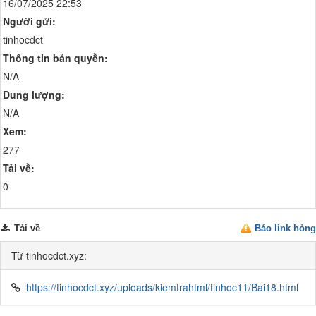
16/07/2025 22:53
Người gửi:
tinhocdct
Thông tin bản quyền:
N/A
Dung lượng:
N/A
Xem:
277
Tải về:
0
Tải về
Báo link hỏng
Từ tinhocdct.xyz:
https://tinhocdct.xyz/uploads/kiemtrahtml/tinhoc11/Bai18.html