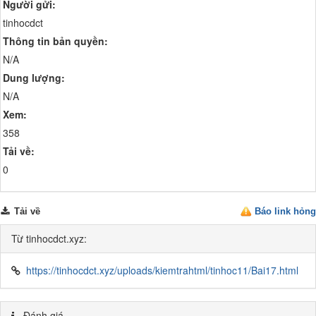
Người gửi:
tinhocdct
Thông tin bản quyền:
N/A
Dung lượng:
N/A
Xem:
358
Tải về:
0
Tải về
Báo link hỏng
Từ tinhocdct.xyz:
https://tinhocdct.xyz/uploads/kiemtrahtml/tinhoc11/Bai17.html
Đánh giá