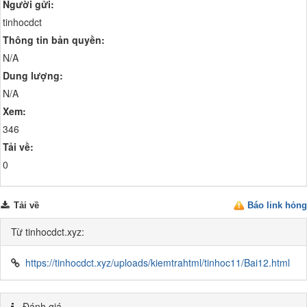
Người gửi:
tinhocdct
Thông tin bản quyền:
N/A
Dung lượng:
N/A
Xem:
346
Tải về:
0
Tải về
Báo link hỏng
Từ tinhocdct.xyz:
https://tinhocdct.xyz/uploads/kiemtrahtml/tinhoc11/Bai12.html
Đánh giá