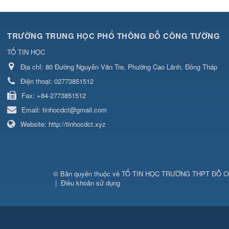
TRƯỜNG TRUNG HỌC PHỔ THÔNG ĐỖ CÔNG TƯỜNG
TỔ TIN HỌC
Địa chỉ:
80 Đường Nguyễn Văn Tre, Phường Cao Lãnh, Đồng Tháp
Điện thoại:
02773851512
Fax:
+84-2773851512
Email:
tinhocdct@gmail.com
Website:
http://tinhocdct.xyz
© Bản quyền thuộc về
TỔ TIN HỌC TRƯỜNG THPT ĐỖ 
|
Điều khoản sử dụng