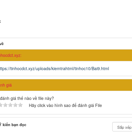
:
về
nhocdct.xyz:
ttps://tinhocdct.xyz/uploads/kiemtrahtml/tinhoc10/Bai9.html
h giá
đánh giá thế nào về file này?
Hãy click vào hình sao để đánh giá File
 kiến bạn đọc