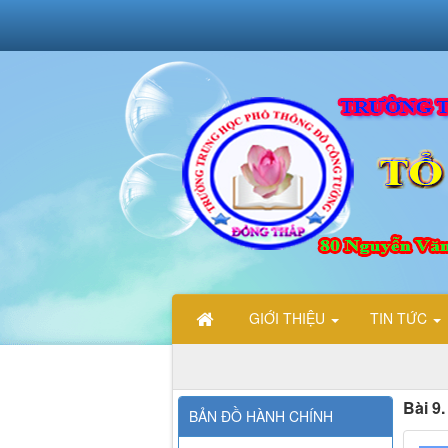
GIỚI THIỆU
TIN TỨC
Bài 9
BẢN ĐỒ HÀNH CHÍNH