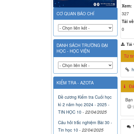
Xem:
327
CƠ QUAN BÁO CHÍ
Tải về
0
Tải 
DANH SÁCH TRƯỜNG ĐẠI
HỌC - HỌC VIỆN
Từ ti
h
KIỂM TRA - AZOTA
Đán
Đề cương Kiểm tra Cuối học
Bạn 
kì 2 năm học 2024 - 2025 -
TIN HỌC 10
-
22/04/2025
Câu hỏi trắc nghiệm Bài 30 -
Ý
Tin học 10
-
22/04/2025