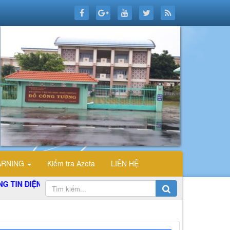
ARNING
Kiểm tra Azota
LIÊN HỆ
N TỬ TỔ TIN HỌC TRƯỜNG THPT ĐỖ CÔNG TƯỜNG