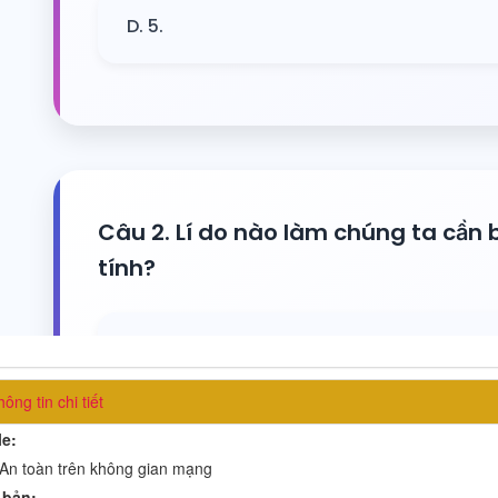
ông tin chi tiết
le:
 An toàn trên không gian mạng
 bản: