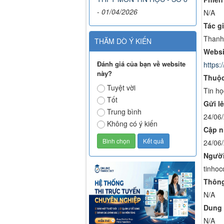
-
01/04/2026
N/A
Tác gi
Thanh
THĂM DÒ Ý KIẾN
Websi
Đánh giá của bạn về website
https:
này?
Thuộc
Tuyệt vời
Tin họ
Tốt
Gửi lê
Trung bình
24/06
Không có ý kiến
Cập n
24/06
Người
tinhoc
Thông
N/A
Dung 
N/A