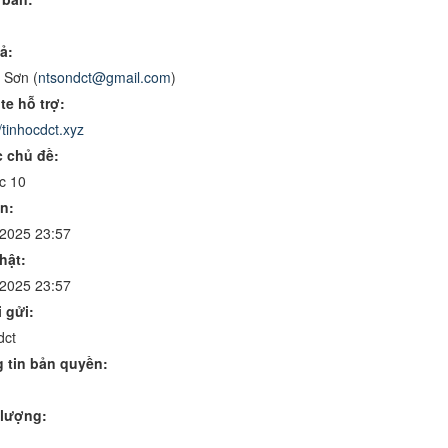
ả:
 Sơn (
ntsondct@gmail.com
)
te hỗ trợ:
//tinhocdct.xyz
 chủ đề:
c 10
n:
/2025 23:57
hật:
/2025 23:57
 gửi:
dct
 tin bản quyền:
lượng: