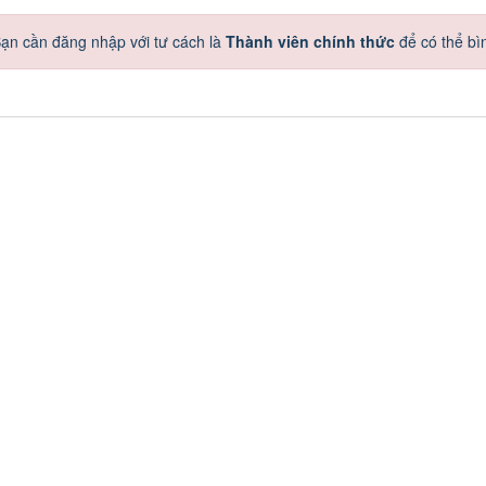
ạn cần đăng nhập với tư cách là
Thành viên chính thức
để có thể bì