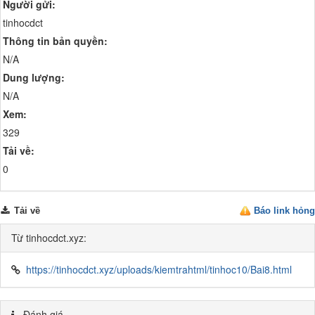
Người gửi:
tinhocdct
Thông tin bản quyền:
N/A
Dung lượng:
N/A
Xem:
329
Tải về:
0
Tải về
Báo link hỏng
Từ tinhocdct.xyz:
https://tinhocdct.xyz/uploads/kiemtrahtml/tinhoc10/Bai8.html
Đánh giá