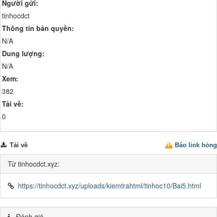
Người gửi:
tinhocdct
Thông tin bản quyền:
N/A
Dung lượng:
N/A
Xem:
382
Tải về:
0
Tải về
Báo link hỏng
Từ tinhocdct.xyz:
https://tinhocdct.xyz/uploads/kiemtrahtml/tinhoc10/Bai5.html
Đánh giá