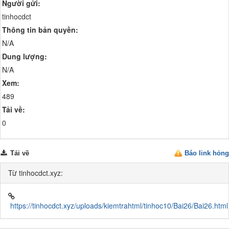
Người gửi:
tinhocdct
Thông tin bản quyền:
N/A
Dung lượng:
N/A
Xem:
489
Tải về:
0
Tải về
Báo link hỏng
Từ tinhocdct.xyz:
https://tinhocdct.xyz/uploads/kiemtrahtml/tinhoc10/Bai26/Bai26.html