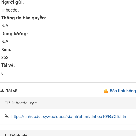
Người gửi:
tinhocdct
Thông tin bản quyền:
N/A
Dung lượng:
N/A
Xem:
252
Tải về:
0
Tải về
Báo link hỏng
Từ tinhocdct.xyz:
https://tinhocdct.xyz/uploads/kiemtrahtml/tinhoc10/Bai25.html
Đánh giá