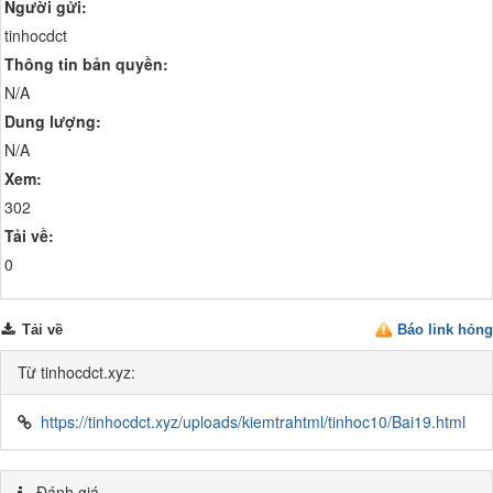
Người gửi:
tinhocdct
Thông tin bản quyền:
N/A
Dung lượng:
N/A
Xem:
302
Tải về:
0
Tải về
Báo link hỏng
Từ tinhocdct.xyz:
https://tinhocdct.xyz/uploads/kiemtrahtml/tinhoc10/Bai19.html
Đánh giá