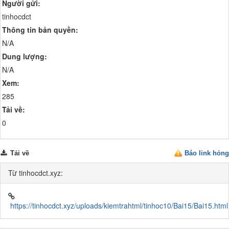
Người gửi:
tinhocdct
Thông tin bản quyền:
N/A
Dung lượng:
N/A
Xem:
285
Tải về:
0
Tải về
Báo link hỏng
Từ tinhocdct.xyz:
https://tinhocdct.xyz/uploads/kiemtrahtml/tinhoc10/Bai15/Bai15.html