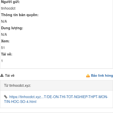
Người gửi:
tinhocdct
Thông tin bản quyền:
N/A
Dung lượng:
N/A
Xem:
51
Tải về:
1
Tải về
Báo link hỏng
Từ tinhocdct.xyz:
https://tinhocdct.xyz...T/DE-ON-THI-TOT-NGHIEP-THPT-MON-
TIN-HOC-SO-4.html