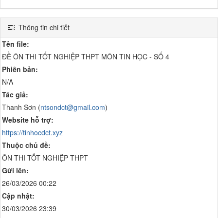
Thông tin chi tiết
Tên file:
ĐỀ ÔN THI TỐT NGHIỆP THPT MÔN TIN HỌC - SỐ 4
Phiên bản:
N/A
Tác giả:
Thanh Sơn (
ntsondct@gmail.com
)
Website hỗ trợ:
https://tinhocdct.xyz
Thuộc chủ đề:
ÔN THI TỐT NGHIỆP THPT
Gửi lên:
26/03/2026 00:22
Cập nhật:
30/03/2026 23:39