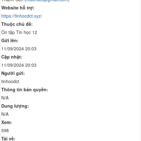
Website hỗ trợ:
https://tinhocdct.xyz/
Thuộc chủ đề:
Ôn tập Tin học 12
Gửi lên:
11/09/2024 20:03
Cập nhật:
11/09/2024 20:03
Người gửi:
tinhocdct
Thông tin bản quyền:
N/A
Dung lượng:
N/A
Xem:
598
Tải về: