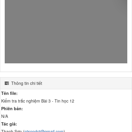
Thông tin chi tiết
Tên file:
Kiểm tra trắc nghiệm Bài 3 - Tin học 12
Phiên bản:
N/A
Tác giả:
Thanh Sơn (
ntsondct@gmail.com
)