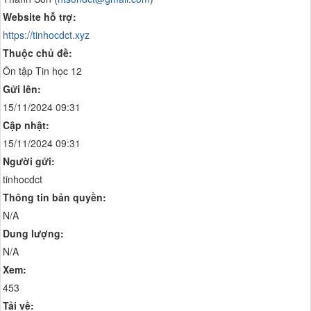
Website hỗ trợ:
https://tinhocdct.xyz
Thuộc chủ đề:
Ôn tập Tin học 12
Gửi lên:
15/11/2024 09:31
Cập nhật:
15/11/2024 09:31
Người gửi:
tinhocdct
Thông tin bản quyền:
N/A
Dung lượng:
N/A
Xem:
453
Tải về: