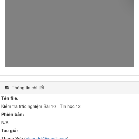
Thông tin chi tiết
Tên file:
Kiểm tra trắc nghiệm Bài 10 - Tin học 12
Phiên bản:
N/A
Tác giả:
Thanh Sơn (
ntsondct@gmail.com
)