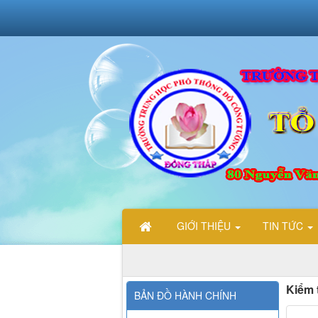
GIỚI THIỆU
TIN TỨC
Kiểm t
BẢN ĐỒ HÀNH CHÍNH