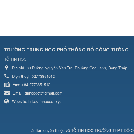
TRƯỜNG TRUNG HỌC PHỔ THÔNG ĐỖ CÔNG TƯỜNG
TỔ TIN HỌC
Địa chỉ:
80 Đường Nguyễn Văn Tre, Phường Cao Lãnh, Đồng Tháp
Điện thoại:
02773851512
Fax:
+84-2773851512
Email:
tinhocdct@gmail.com
Website:
http://tinhocdct.xyz
© Bản quyền thuộc về
TỔ TIN HỌC TRƯỜNG THPT ĐỖ 