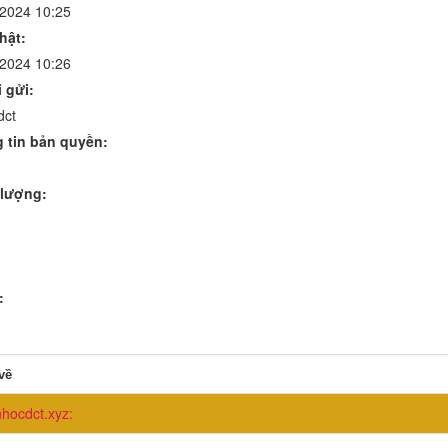
/2024 10:25
hật:
/2024 10:26
 gửi:
dct
 tin bản quyền:
lượng:
:
về
nhocdct.xyz: