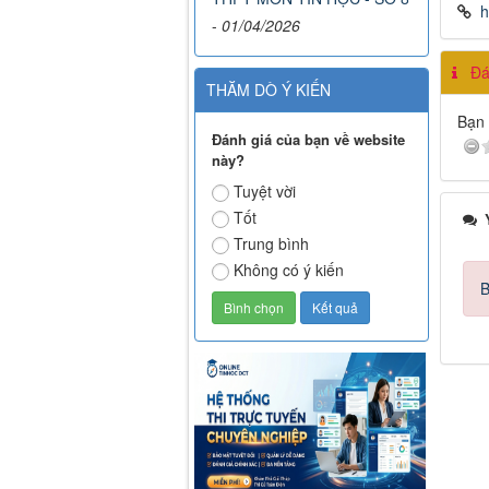
h
-
01/04/2026
Đán
THĂM DÒ Ý KIẾN
Bạn 
Đánh giá của bạn về website
này?
Tuyệt vời
Tốt
Ý
Trung bình
Không có ý kiến
B