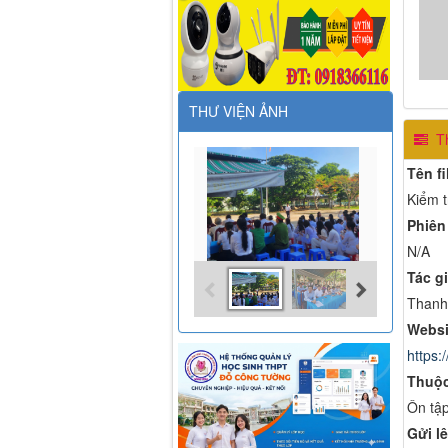
THƯ VIỆN ẢNH
Th
Tên fi
Kiểm t
Phiên
N/A
Tác gi
Thanh
Websi
https:/
Thuộc
Ôn tập
Gửi lê