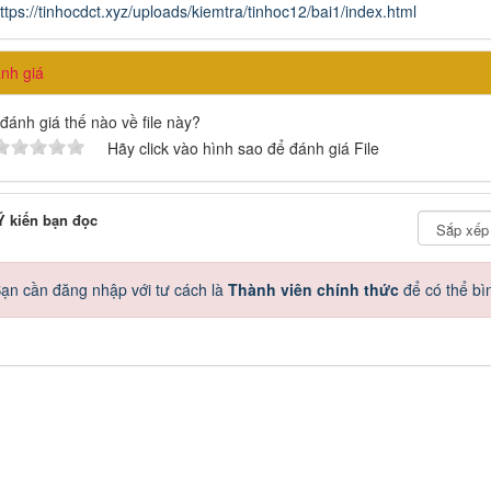
ttps://tinhocdct.xyz/uploads/kiemtra/tinhoc12/bai1/index.html
h giá
đánh giá thế nào về file này?
Hãy click vào hình sao để đánh giá File
 kiến bạn đọc
ạn cần đăng nhập với tư cách là
Thành viên chính thức
để có thể bì