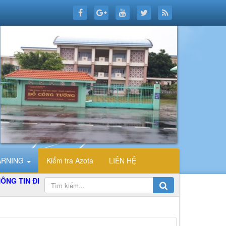
ARNING
Kiểm tra Azota
LIÊN HỆ
 ĐIỆN TỬ TỔ TIN HỌC TRƯỜNG THPT ĐỖ CÔNG TƯỜNG