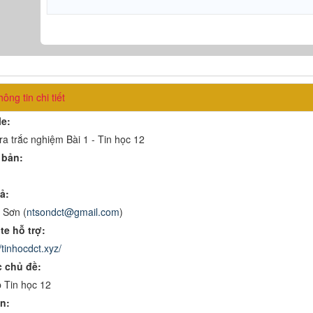
ông tin chi tiết
le:
ra trắc nghiệm Bài 1 - Tin học 12
 bản:
ả:
 Sơn (
ntsondct@gmail.com
)
te hỗ trợ:
/tinhocdct.xyz/
 chủ đề:
 Tin học 12
n: