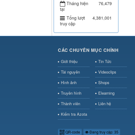
Tháng hiện
76,479
tại
Tổng lượt
4,381,001
truy cập
CÁC CHUYÊN MỤC CHÍNH
Giới thiệu
Tin Tức
Tài nguyên
Videoclips
Hình ảnh
Shops
Truyền hình
Elearning
Thành viên
Liên hệ
Kiểm tra Azota
QR-code
Đang truy cập: 35