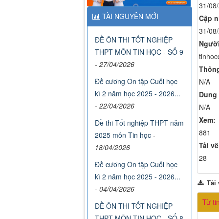
31/08
TÀI NGUYÊN MỚI
Cập n
31/08
ĐỀ ÔN THI TỐT NGHIỆP
Người
THPT MÔN TIN HỌC - SỐ 9
tinhoc
-
27/04/2026
Thông
Đề cương Ôn tập Cuối học
N/A
kì 2 năm học 2025 - 2026...
Dung 
-
22/04/2026
N/A
Xem:
Đề thi Tốt nghiệp THPT năm
881
2025 môn Tin học
-
Tải về
18/04/2026
28
Đề cương Ôn tập Cuối học
kì 2 năm học 2025 - 2026...
Tải 
-
04/04/2026
Từ ti
ĐỀ ÔN THI TỐT NGHIỆP
THPT MÔN TIN HỌC - SỐ 8