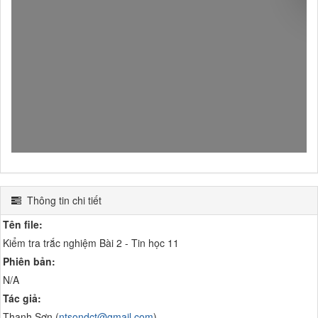
Thông tin chi tiết
Tên file:
Kiểm tra trắc nghiệm Bài 2 - Tin học 11
Phiên bản:
N/A
Tác giả:
Thanh Sơn (
ntsondct@gmail.com
)