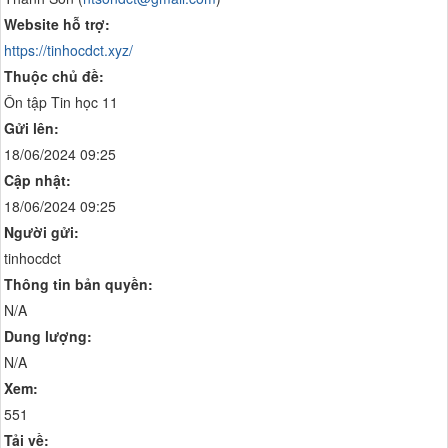
Website hỗ trợ:
https://tinhocdct.xyz/
Thuộc chủ đề:
Ôn tập Tin học 11
Gửi lên:
18/06/2024 09:25
Cập nhật:
18/06/2024 09:25
Người gửi:
tinhocdct
Thông tin bản quyền:
N/A
Dung lượng:
N/A
Xem:
551
Tải về: