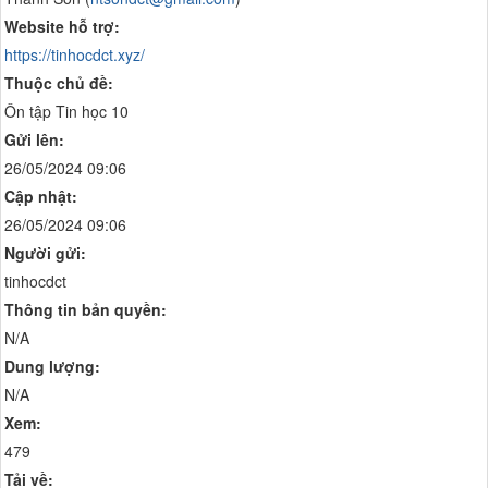
Website hỗ trợ:
https://tinhocdct.xyz/
Thuộc chủ đề:
Ôn tập Tin học 10
Gửi lên:
26/05/2024 09:06
Cập nhật:
26/05/2024 09:06
Người gửi:
tinhocdct
Thông tin bản quyền:
N/A
Dung lượng:
N/A
Xem:
479
Tải về: