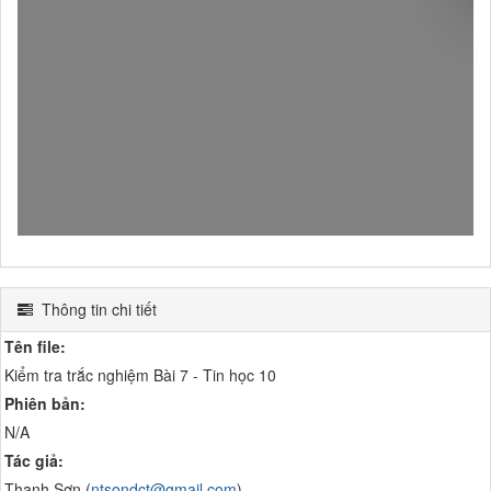
Thông tin chi tiết
Tên file:
Kiểm tra trắc nghiệm Bài 7 - Tin học 10
Phiên bản:
N/A
Tác giả:
Thanh Sơn (
ntsondct@gmail.com
)