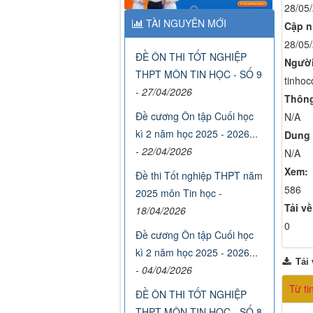
28/05
TÀI NGUYÊN MỚI
Cập n
28/05
ĐỀ ÔN THI TỐT NGHIỆP
Người
THPT MÔN TIN HỌC - SỐ 9
tinhoc
-
27/04/2026
Thông
Đề cương Ôn tập Cuối học
N/A
kì 2 năm học 2025 - 2026...
Dung 
-
22/04/2026
N/A
Xem:
Đề thi Tốt nghiệp THPT năm
586
2025 môn Tin học
-
Tải về
18/04/2026
0
Đề cương Ôn tập Cuối học
kì 2 năm học 2025 - 2026...
Tải 
-
04/04/2026
Từ ti
ĐỀ ÔN THI TỐT NGHIỆP
THPT MÔN TIN HỌC - SỐ 8