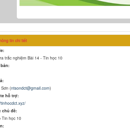
ông tin chi tiết
le:
ra trắc nghiệm Bài 14 - Tin học 10
 bản:
ả:
 Sơn (
ntsondct@gmail.com
)
te hỗ trợ:
/tinhocdct.xyz/
 chủ đề:
 Tin học 10
n: