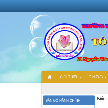
GIỚI THIỆU
TIN TỨC
Kiểm t
BẢN ĐỒ HÀNH CHÍNH