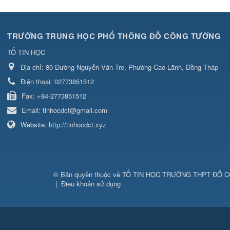
TRƯỜNG TRUNG HỌC PHỔ THÔNG ĐỖ CÔNG TƯỜNG
TỔ TIN HỌC
Địa chỉ:
80 Đường Nguyễn Văn Tre, Phường Cao Lãnh, Đồng Tháp
Điện thoại:
02773851512
Fax:
+84-2773851512
Email:
tinhocdct@gmail.com
Website:
http://tinhocdct.xyz
© Bản quyền thuộc về
TỔ TIN HỌC TRƯỜNG THPT ĐỖ 
|
Điều khoản sử dụng