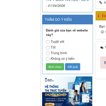
h
-
01/04/2026
Đán
THĂM DÒ Ý KIẾN
Bạn 
Đánh giá của bạn về website
này?
Tuyệt vời
Tốt
Ý
Trung bình
Không có ý kiến
B