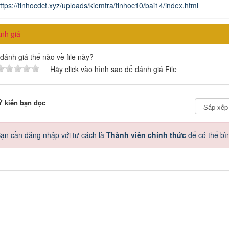
ttps://tinhocdct.xyz/uploads/kiemtra/tinhoc10/bai14/index.html
h giá
đánh giá thế nào về file này?
Hãy click vào hình sao để đánh giá File
 kiến bạn đọc
ạn cần đăng nhập với tư cách là
Thành viên chính thức
để có thể bì