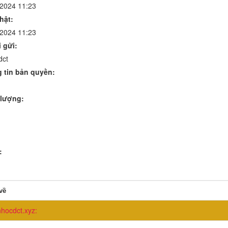
/2024 11:23
hật:
/2024 11:23
 gửi:
dct
 tin bản quyền:
lượng:
:
về
nhocdct.xyz: