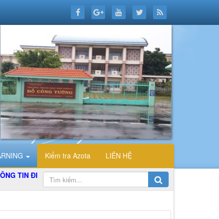
ARNING
Kiểm tra Azota
LIÊN HỆ
 ĐIỆN TỬ TỔ TIN HỌC TRƯỜNG THPT ĐỖ CÔNG TƯỜNG