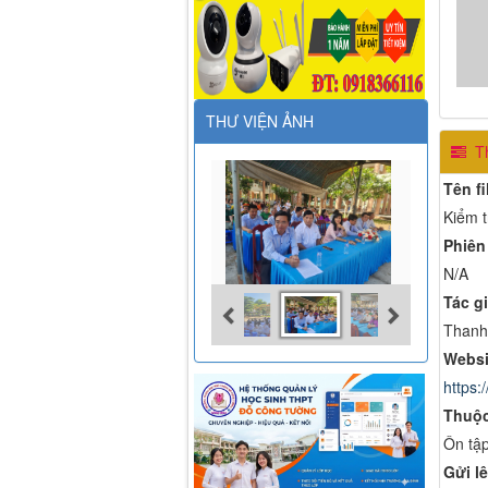
THƯ VIỆN ẢNH
Th
Tên fi
Kiểm t
Phiên
N/A
Tác gi
Thanh
Websi
https:/
Thuộc
Ôn tập
Gửi lê