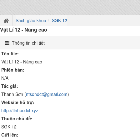
Sách giáo khoa
SGK 12
Vật Lí 12 - Nâng cao
Thông tin chi tiết
Tên file:
Vật Lí 12 - Nâng cao
Phiên bản:
N/A
Tác giả:
Thanh Sơn (
ntsondct@gmail.com
)
Website hỗ trợ:
http://tinhocdct.xyz
Thuộc chủ đề:
SGK 12
Gửi lên: