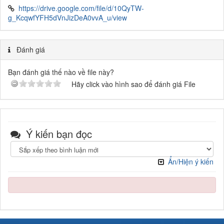
https://drive.google.com/file/d/10QyTW-
g_KcqwfYFH5dVnJizDeA0vvA_u/view
Đánh giá
Bạn đánh giá thế nào về file này?
Hãy click vào hình sao để đánh giá File
Ý kiến bạn đọc
Ẩn/Hiện ý kiến