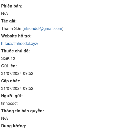
Phiên bản:
N/A
Tác giả:
Thanh Sơn (
ntsondct@gmail.com
)
Website hỗ trợ:
https://tinhocdct.xyz/
Thuộc chủ đề:
SGK 12
Gửi lên:
31/07/2024 09:52
Cập nhật:
31/07/2024 09:52
Người gửi:
tinhocdct
Thông tin bản quyền:
N/A
Dung lượng: