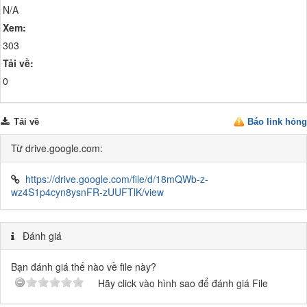
N/A
Xem:
303
Tải về:
0
Tải về
Báo link hỏng
Từ drive.google.com:
https://drive.google.com/file/d/18mQWb-z-
wz4S1p4cyn8ysnFR-zUUFTlK/view
Đánh giá
Bạn đánh giá thế nào về file này?
Hãy click vào hình sao để đánh giá File