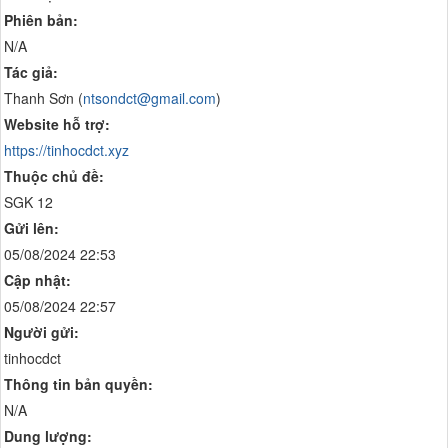
Phiên bản:
N/A
Tác giả:
Thanh Sơn (
ntsondct@gmail.com
)
Website hỗ trợ:
https://tinhocdct.xyz
Thuộc chủ đề:
SGK 12
Gửi lên:
05/08/2024 22:53
Cập nhật:
05/08/2024 22:57
Người gửi:
tinhocdct
Thông tin bản quyền:
N/A
Dung lượng: