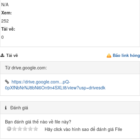
N/A
Xem:
252
Tải về:
0
Tải về
Báo link hỏng
Từ drive.google.com:
https://drive.google.com...pQ-
0pXfNbNrNJ8bNi6On9n4SXLt8/view?usp=drivesdk
Đánh giá
Bạn đánh giá thế nào về file này?
Hãy click vào hình sao để đánh giá File