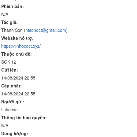
Phiên bản:
N/A
Tác giả:
Thanh Sơn (
ntsondct@gmail.com
)
Website hỗ trợ:
https://tinhocdct.xyz/
Thuộc chủ đề:
SGK 12
Gửi lên:
14/08/2024 22:55
Cập nhật:
14/08/2024 22:55
Người gửi:
tinhocdct
Thông tin bản quyền:
N/A
Dung lượng: