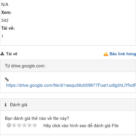
N/A
Xem:
342
Tải về:
1
Tải về
Báo link hỏng
Từ drive.google.com:
https://drive.google.com/file/d/1wsqu58z65Wi77Foat1udlg2hLlYfxdR
Đánh giá
Bạn đánh giá thế nào về file này?
Hãy click vào hình sao để đánh giá File