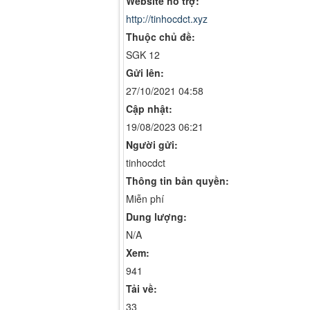
Website hỗ trợ:
http://tinhocdct.xyz
Thuộc chủ đề:
SGK 12
Gửi lên:
27/10/2021 04:58
Cập nhật:
19/08/2023 06:21
Người gửi:
tinhocdct
Thông tin bản quyền:
Miễn phí
Dung lượng:
N/A
Xem:
941
Tải về:
33