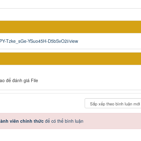
aE82PY-Tzke_sGe-YSuo45H-D5bSvO2i/view
sao để đánh giá File
ành viên chính thức
để có thể bình luận