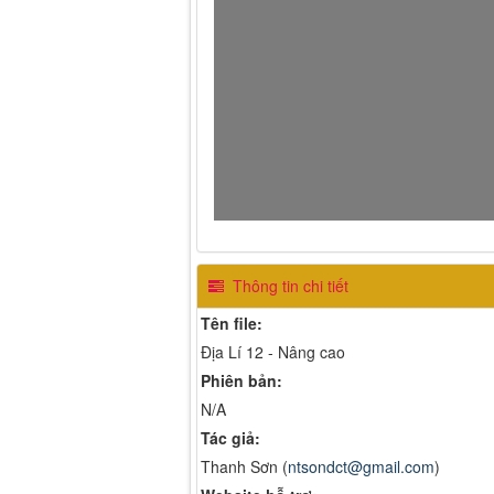
Thông tin chi tiết
Tên file:
Địa Lí 12 - Nâng cao
Phiên bản:
N/A
Tác giả:
Thanh Sơn (
ntsondct@gmail.com
)