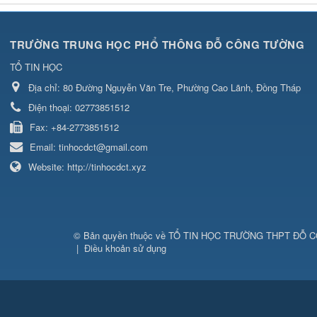
TRƯỜNG TRUNG HỌC PHỔ THÔNG ĐỖ CÔNG TƯỜNG
TỔ TIN HỌC
Địa chỉ:
80 Đường Nguyễn Văn Tre, Phường Cao Lãnh, Đồng Tháp
Điện thoại:
02773851512
Fax:
+84-2773851512
Email:
tinhocdct@gmail.com
Website:
http://tinhocdct.xyz
© Bản quyền thuộc về
TỔ TIN HỌC TRƯỜNG THPT ĐỖ 
|
Điều khoản sử dụng