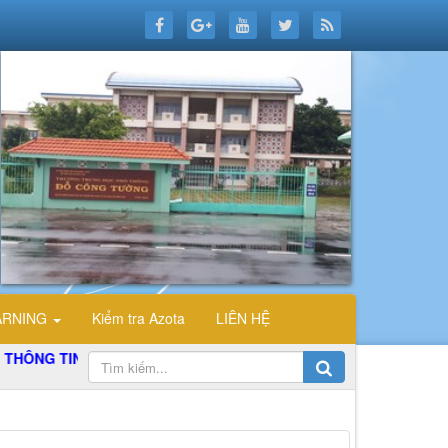
ARNING
Kiểm tra Azota
LIÊN HỆ
G TIN ĐIỆN TỬ TỔ TIN HỌC TRƯỜNG THPT ĐỖ CÔNG TƯỜNG