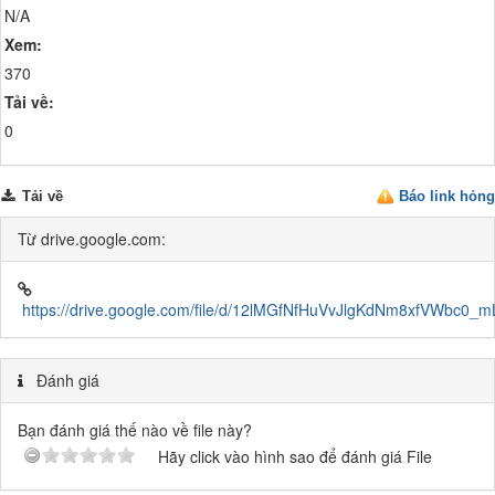
N/A
Xem:
370
Tải về:
0
Tải về
Báo link hỏng
Từ drive.google.com:
https://drive.google.com/file/d/12lMGfNfHuVvJlgKdNm8xfVWbc0_m
Đánh giá
Bạn đánh giá thế nào về file này?
Hãy click vào hình sao để đánh giá File