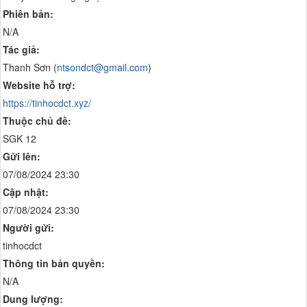
Phiên bản:
N/A
Tác giả:
Thanh Sơn (
ntsondct@gmail.com
)
Website hỗ trợ:
https://tinhocdct.xyz/
Thuộc chủ đề:
SGK 12
Gửi lên:
07/08/2024 23:30
Cập nhật:
07/08/2024 23:30
Người gửi:
tinhocdct
Thông tin bản quyền:
N/A
Dung lượng: