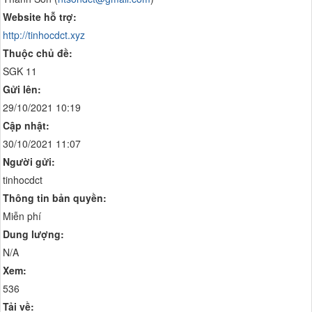
Website hỗ trợ:
http://tinhocdct.xyz
Thuộc chủ đề:
SGK 11
Gửi lên:
29/10/2021 10:19
Cập nhật:
30/10/2021 11:07
Người gửi:
tinhocdct
Thông tin bản quyền:
Miễn phí
Dung lượng:
N/A
Xem:
536
Tải về: