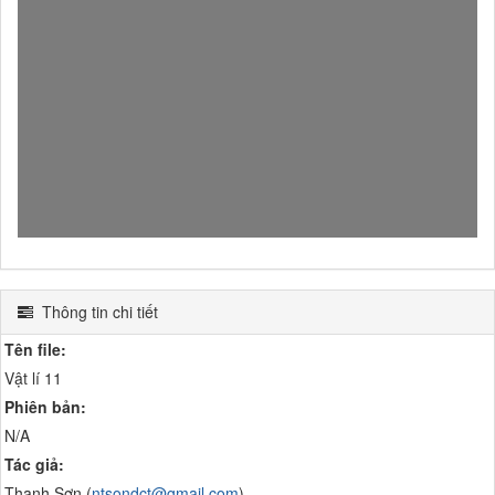
Thông tin chi tiết
Tên file:
Vật lí 11
Phiên bản:
N/A
Tác giả:
Thanh Sơn (
ntsondct@gmail.com
)