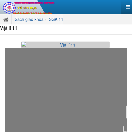
Sách giáo khoa
SGK 11
Vật lí 11