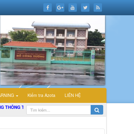
ARNING
Kiểm tra Azota
LIÊN HỆ
ÔNG TIN ĐIỆN TỬ TỔ TIN HỌC TRƯỜNG THPT ĐỖ CÔNG TƯỜNG