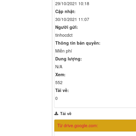
29/10/2021 10:18
Cập nhật:
30/10/2021 11:07
Người gửi:
tinhocdct
Thông tin bản quyền:
Miễn phí
Dung lượng:
N/A
Xem:
552
Tải về:
0
Tải về
Từ drive.google.com: