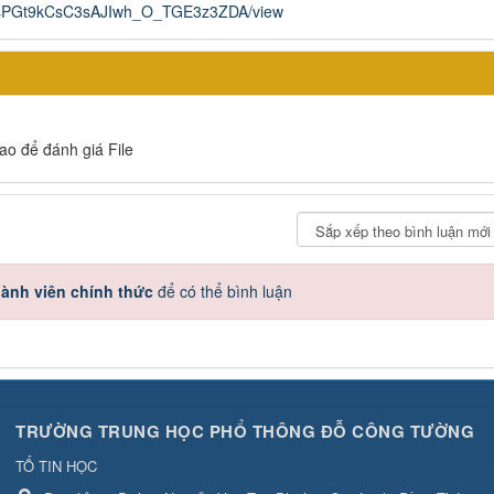
IA15sPGt9kCsC3sAJIwh_O_TGE3z3ZDA/view
sao để đánh giá File
ành viên chính thức
để có thể bình luận
TRƯỜNG TRUNG HỌC PHỔ THÔNG ĐỖ CÔNG TƯỜNG
TỔ TIN HỌC