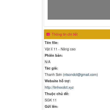
Thông tin chi tiết
Tên file:
Vật lí 11 - Nâng cao
Phiên bản:
N/A
Tác giả:
Thanh Sơn (
ntsondct@gmail.com
)
Website hỗ trợ:
http://tinhocdct.xyz
Thuộc chủ đề:
SGK 11
Gửi lên: