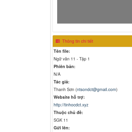
Thông tin chi tiết
Tên file:
Ngữ văn 11 - Tập 1
Phiên bản:
N/A
Tác giả:
Thanh Sơn (
ntsondct@gmail.com
)
Website hỗ trợ:
http://tinhocdct.xyz
Thuộc chủ đề:
SGK 11
Gửi lên: