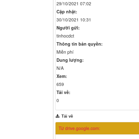
29/10/2021 07:02
Cập nhật:
30/10/2021 10:31
Người gửi:
tinhocdct
Thông tin bản quyền:
Miễn phí
Dung lượng:
N/A
Xem:
659
Tải về:
0
Tải về
Từ drive.google.com: