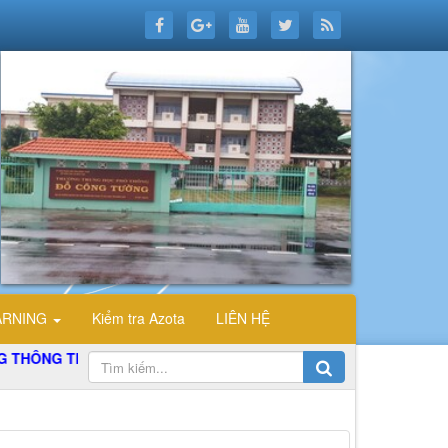
ARNING
Kiểm tra Azota
LIÊN HỆ
NG TIN ĐIỆN TỬ TỔ TIN HỌC TRƯỜNG THPT ĐỖ CÔNG TƯỜNG