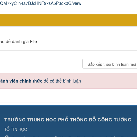
15bHVQM7xyC-n4a7BJcHNF9xsA5P3qk0G/view
sao để đánh giá File
ành viên chính thức
để có thể bình luận
TRƯỜNG TRUNG HỌC PHỔ THÔNG ĐỖ CÔNG TƯỜNG
TỔ TIN HỌC