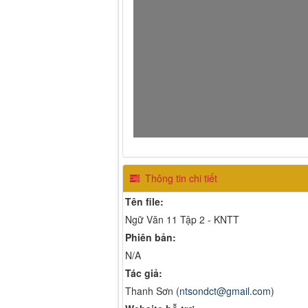
Thông tin chi tiết
Tên file:
Ngữ Văn 11 Tập 2 - KNTT
Phiên bản:
N/A
Tác giả:
Thanh Sơn (
ntsondct@gmail.com
)