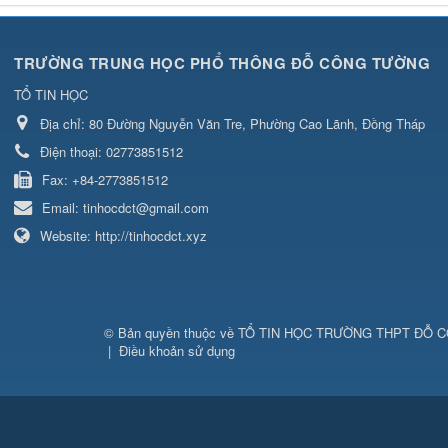
TRƯỜNG TRUNG HỌC PHỔ THÔNG ĐỖ CÔNG TƯỜNG
TỔ TIN HỌC
Địa chỉ:
80 Đường Nguyễn Văn Tre, Phường Cao Lãnh, Đồng Tháp
Điện thoại:
02773851512
Fax:
+84-2773851512
Email:
tinhocdct@gmail.com
Website:
http://tinhocdct.xyz
© Bản quyền thuộc về
TỔ TIN HỌC TRƯỜNG THPT ĐỖ 
|
Điều khoản sử dụng