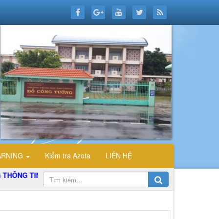
ARNING
Kiểm tra Azota
LIÊN HỆ
G TIN ĐIỆN TỬ TỔ TIN HỌC TRƯỜNG THPT ĐỖ CÔNG TƯỜNG