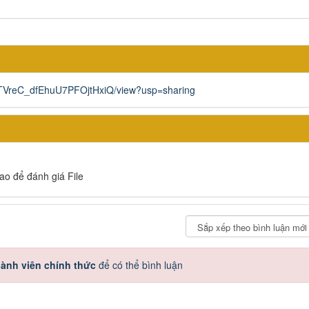
HeTVreC_dfEhuU7PFOjtHxiQ/view?usp=sharing
sao để đánh giá File
ành viên chính thức
để có thể bình luận