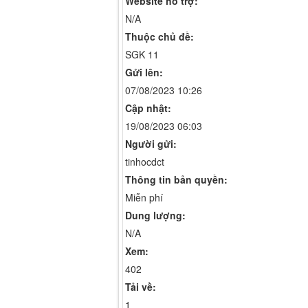
Website hỗ trợ:
N/A
Thuộc chủ đề:
SGK 11
Gửi lên:
07/08/2023 10:26
Cập nhật:
19/08/2023 06:03
Người gửi:
tinhocdct
Thông tin bản quyền:
Miễn phí
Dung lượng:
N/A
Xem:
402
Tải về:
1