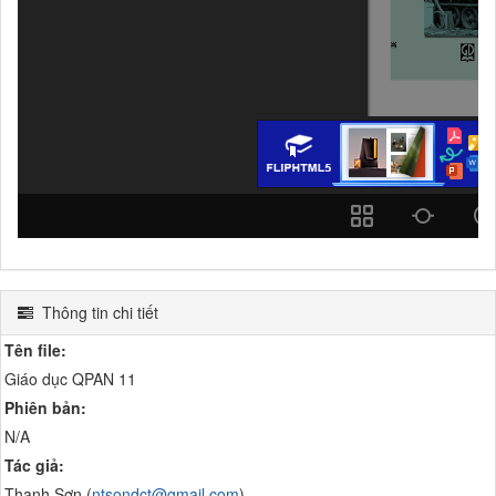
Thông tin chi tiết
Tên file:
Giáo dục QPAN 11
Phiên bản:
N/A
Tác giả:
Thanh Sơn (
ntsondct@gmail.com
)