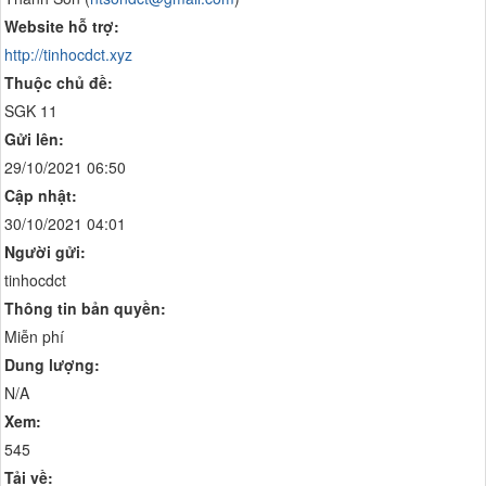
Website hỗ trợ:
http://tinhocdct.xyz
Thuộc chủ đề:
SGK 11
Gửi lên:
29/10/2021 06:50
Cập nhật:
30/10/2021 04:01
Người gửi:
tinhocdct
Thông tin bản quyền:
Miễn phí
Dung lượng:
N/A
Xem:
545
Tải về: