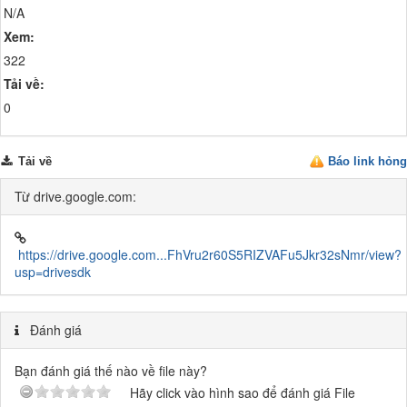
N/A
Xem:
322
Tải về:
0
Tải về
Báo link hỏng
Từ drive.google.com:
https://drive.google.com...FhVru2r60S5RIZVAFu5Jkr32sNmr/view?
usp=drivesdk
Đánh giá
Bạn đánh giá thế nào về file này?
Hãy click vào hình sao để đánh giá File